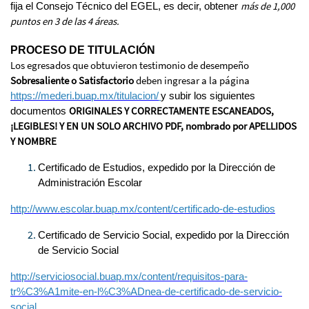
más de 1,000
fija el Consejo Técnico del EGEL, es decir, obtener
puntos en 3 de las 4 áreas.
PROCESO DE TITULACIÓN
Los egresados que obtuvieron testimonio de desempeño
Sobresaliente o Satisfactorio
deben
ingresar a la página
https://mederi.buap.mx/titulacion/
y subir los siguientes
ORIGINALES Y CORRECTAMENTE ESCANEADOS,
documentos
¡LEGIBLES! Y EN UN SOLO ARCHIVO PDF, nombrado por APELLIDOS
Y NOMBRE
Certificado de Estudios, expedido por la Dirección de
Administración Escolar
http://www.escolar.buap.mx/content/certificado-de-estudios
Certificado de Servicio Social, expedido por la Dirección
de Servicio Social
http://serviciosocial.buap.mx/content/requisitos-para-
tr%C3%A1mite-en-l%C3%ADnea-de-certificado-de-servicio-
social