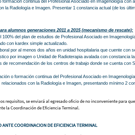
 formación continua del Profesional Asociado en Imagenología con asi
n la Radiología e Imagen. Presentar 1 constancia actual (de los últi
para alumnos generaciones 2011 a 2015 (mecanismo de rescate):
 100% del plan de estudios de Profesional Asociado en Imagenología.
lado con kardex simple actualizado.
aboral por al menos dos años en unidad hospitalaria que cuente con s
tico por imagen o Unidad de Radioterapia avalada con constancia la
s de recomendación de los centros de trabajo donde se cuenta con S
ción o formación continua del Profesional Asociado en Imagenología
s relacionados con la Radiología e Imagen, presentando mínimo 2 con
s requisitos, se enviará al egresado oficio de no inconveniente para que p
nte la Coordinación de Eficiencia Terminal.
 ANTE COORDINACION DE EFICIENCIA TERMINAL