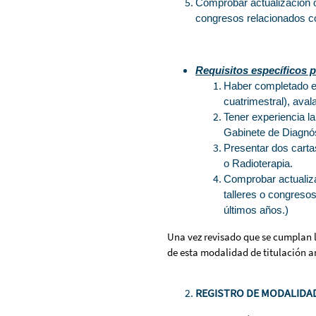
Comprobar actualización o
congresos relacionados co
Requisitos específicos 
Haber completado el
cuatrimestral), ava
Tener experiencia l
Gabinete de Diagnós
Presentar dos carta
o Radioterapia.
Comprobar actualiza
talleres o congreso
últimos años.)
Una vez revisado que se cumplan lo
de esta modalidad de titulación a
REGISTRO DE MODALIDAD