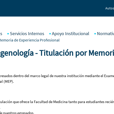
Autos
es
Servicios Internos
Apoyo Institucional
Normati
Memoria de Experiencia Profesional
genología - Titulación por Memori
egresados dentro del marco legal de nuestra institución mediante el Exam
al (MEP).
titulación que ofrece la Facultad de Medicina tanto para estudiantes rec
.
de nuestros egresados.