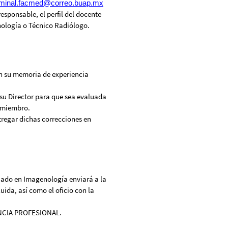
minal.
facmed@correo.buap.mx
esponsable, el perfil del docente
nología o Técnico Radiólogo.
en su memoria de experiencia
su Director para que sea evaluada
a miembro.
tregar dichas correcciones en
iado en Imagenología enviará a la
uida, así como el oficio con la
CIA PROFESIONAL.