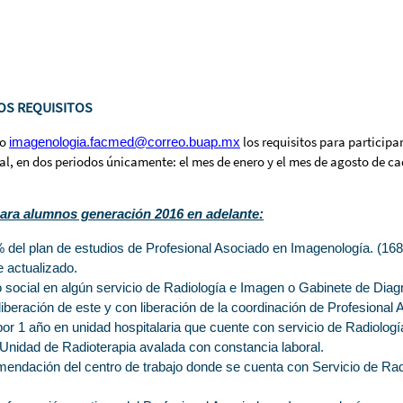
OS REQUISITOS
eo
los
requisitos para participa
imagenologia.facmed@correo.buap.mx
l, en dos periodos únicamente: el mes de enero y el mes de agosto de c
para alumnos generación 2016 en adelante:
del plan de estudios de Profesional Asociado en Imagenología. (168 
 actualizado.
io social en algún servicio de Radiología e Imagen o Gabinete de Dia
iberación de este y con liberación de la coordinación de Profesional
 por 1 año en unidad hospitalaria que cuente con servicio de Radiolo
Unidad de Radioterapia avalada con constancia laboral.
mendación del centro de trabajo donde se cuenta con Servicio de Ra