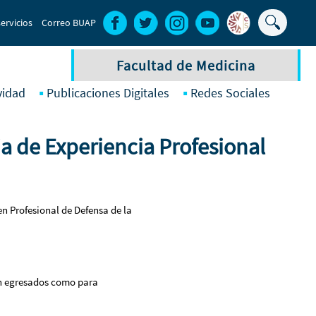
Buscar
ervicios
Correo BUAP
Formula
de
Facultad de Medicina
búsque
vidad
Publicaciones Digitales
Redes Sociales
a de Experiencia Profesional
en Profesional de Defensa de la
ién egresados como para