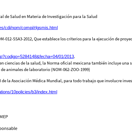
al de Salud en Materia de Investigación para la Salud
es/cdi/nom/compi/rlgsmis.html
012-SSA3-2012, Que establece los criterios para la ejecución de proyec
.
.php?codigo=5284148&fecha=04/01/2013
en ciencias de la salud, la Norma oficial mexicana también incluye una s
o de animales de laboratorio (NOM-062-ZOO-1999)
 la Asociación Médica Mundial, para todo trabajo que involucre inves
tions/10policies/b3/index.html
 MEP
sponsable