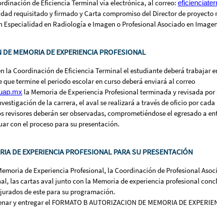
rdinación de Eficiencia Terminal vía electrónica, al correo:
eficienciater
idad requisitado y firmado y Carta compromiso del Director de proyecto r
n Especialidad en Radiología e Imagen o Profesional Asociado en Image
N DE MEMORIA DE EXPERIENCIA PROFESIONAL
n la Coordinación de Eficiencia Terminal el estudiante deberá trabajar 
 que termine el periodo escolar en curso deberá enviará al correo
la Memoria de Experiencia Profesional terminada y revisada por 
buap.mx
estigación de la carrera, el aval se realizará a través de oficio por cad
os revisores deberán ser observadas, comprometiéndose el egresado a en
ar con el proceso para su presentación.
IA DE EXPERIENCIA PROFESIONAL PARA SU PRESENTACIÓN
Memoria de Experiencia Profesional, la Coordinación de Profesional Asoc
l, las cartas aval junto con la Memoria de experiencia profesional concl
 jurados de este para su programación.
enar y entregar el
FORMATO B AUTORIZACION DE MEMORIA DE EXPERIEN