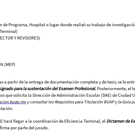
e Programa, Hospital o lugar donde realizó su trabajo de investigación 
 Terminal)
RECTOR Y REVISORES)
N (MEP)
s a partir de la entrega de documentación completa y de tesis; se le ent
asignado para la sustentación del Examen Profesional.
Posteriormente, el t
os que solicita la Dirección de Administración Escolar (DAE) de Ciudad U
acion.buap.mx
y consultar los Requisitos para Titulación BUAP y la Guía pa
lación.
AE hará llegar a la coordinación de Eficiencia Terminal, el
Dictamen de Ex
firma por parte del jurado.