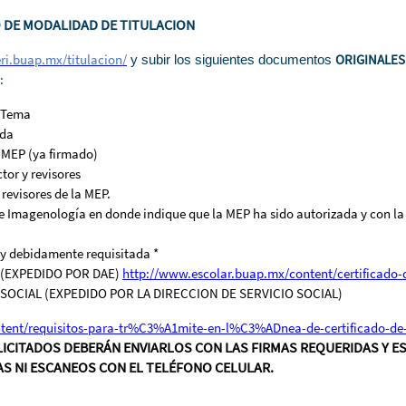
O DE MODALIDAD DE TITULACION
ri.buap.mx/titulacion/
ORIGINALE
y subir los siguientes documentos
:
e Tema
ada
 MEP (ya firmado)
tor y revisores
 revisores de la MEP.
e Imagenología en donde indique que la MEP ha sido autorizada y con la
y debidamente requisitada *
(EXPEDIDO POR DAE)
http://www.escolar.buap.mx/content/certificado-
 SOCIAL (EXPEDIDO POR LA DIRECCION DE SERVICIO SOCIAL)
ntent/requisitos-para-tr%C3%A1mite-en-l%C3%ADnea-de-certificado-de-s
CITADOS DEBERÁN ENVIARLOS CON LAS FIRMAS REQUERIDAS Y 
S NI ESCANEOS CON EL TELÉFONO CELULAR.