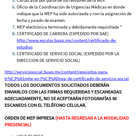
Cartas aval por parte de los revisores de la MEP.
Oficio de la Coordinación de Urgencias Médicas en donde
indique que la MEP ha sido autorizada y con la asignación de
fecha y jurado de examen.
MEP electrónica terminada y debidamente requisitada *
CERTIFICADO DE CARRERA (EXPEDIDO POR DAE)
http://www.escolar.buap.mx/content/certificado-de-
estudios
CERTIFICADO DE SERVICIO SOCIAL (EXPEDIDO POR LA
DIRECCION DE SERVICIO SOCIAL)
http://serviciosocial.buap.mx/content/requisitos-para-
tr%C3%A1mite-en-l%C3%ADnea-de-certificado-de-servicio-social
TODOS LOS DOCUMENTOS SOLICITADOS DEBERÁN
ENVIARLOS CON LAS FIRMAS REQUERIDAS Y ESCANEADAS
ADECUADAMENTE, NO SE ACEPTARÁN FOTOGRAFÍAS NI
ESCANEOS CON EL TELÉFONO CELULAR.
ORDEN DE MEP IMPRESA
(HASTA REGRESAR A LA MODALIDAD
PRESENCIAL)